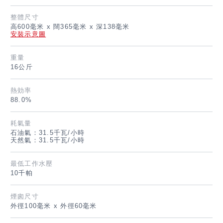
English
整體尺寸
高600毫米 x 闊365毫米 x 深138毫米
安裝示意圖
重量
16公斤
熱効率
88.0%
耗氣量
石油氣：31.5千瓦/小時
天然氣：31.5千瓦/小時
最低工作水壓
10千帕
煙囪尺寸
外徑100毫米 x 外徑60毫米