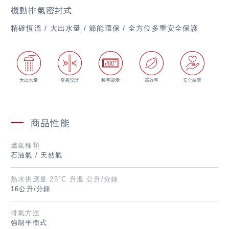
機動排氣密封式
精確恆溫 / 大出水量 / 節能環保 / 全方位多重安全保護
大出水量
窄身設計
數字顯示
高效率
安全装置
商品性能
燃氣種類
石油氣 / 天然氣
熱水供應量
25°C 升溫 公升/分鐘
16公升/分鐘
排氣方法
繁體字
強制平衡式