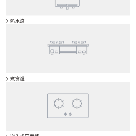
熱水爐
煮食爐