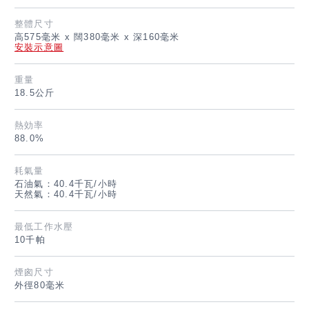
English
整體尺寸
高575毫米 x 闊380毫米 x 深160毫米
安裝示意圖
重量
18.5公斤
熱効率
88.0%
耗氣量
石油氣：40.4千瓦/小時
天然氣：40.4千瓦/小時
最低工作水壓
10千帕
煙囪尺寸
外徑80毫米