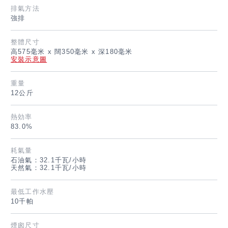
English
排氣方法
強排
整體尺寸
高575毫米 x 闊350毫米 x 深180毫米
安裝示意圖
重量
12公斤
熱効率
83.0%
耗氣量
石油氣：32.1千瓦/小時
天然氣：32.1千瓦/小時
最低工作水壓
10千帕
煙囪尺寸